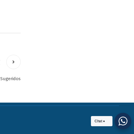
t
 Sugeridos
Chat ●