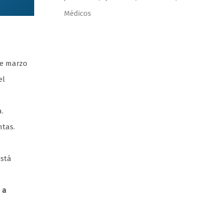
Médicos
de marzo
el
.
ntas.
está
 a