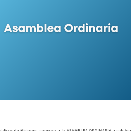
Médicos de Misiones, convoca a la ASAMBLEA ORDINARIA a celebrar