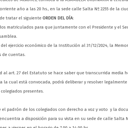
rriente año a las 20 hs., en la sede calle Salta Nº 2255 de la ci
de tratar el siguiente
ORDEN DEL DÍA
:
 dos matriculados para que juntamente con el Presidente y el Sec
asamblea.
del ejercicio económico de la Institución al 31/12/2024, la Memor
s de cuentas.
 al art. 27 del Estatuto se hace saber que transcurrida media 
a la cual está convocada, podrá deliberar y resolver legalmente
colegiados presentes.
 el padrón de los colegiados con derecho a voz y voto y la do
 encuentra a disposición para su vista en su sede de calle Salta 
es a viernes en el horario de 7,00 a 14,00 hs.